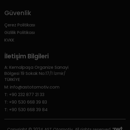
Güvenlik
Çerez Politikası
Gizlilik Politikası
KVKK
İletişim Bilgileri
A: Kemalpaşa Organize Sanayi
Bölgesi 19 Sokak No:17/1 İzmir/
TÜRKİYE
M: info@astotomotiv.com
T: +90 232 877 21 33
T: +90 530 668 39 83
T: +90 530 668 39 84
Copyright © 2024 AST Otomotiv. All rights reserved.