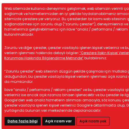
Web sitemizde kullanıcı deneyimini geliştirmek, web sitemizin verimli ça
sağlamak ve hizmetlerimizden en iyi şekilde faydalanabilmeniz amac
sitemizde çerezlere yer veriyoruz. Bu çerezlerden bir kısmı web sitesinin iş
sağlanabilmesi için zorunlu olup (“zorunlu çerezler”), deneyimlerinizi ve
hizmetlerimizi geliştirebilmemiz için ilave “analiz / performans / reklam 
kullanılmaktadır.
Zorunlu ve diğer çerezler, çerezler vasıtayla işlenen kişisel verileriniz ve bu
verilerin işlenmesi hakkında detaylı bilgileri
“Çerezlere İlişkin Kişisel Verile
Korunması Hakkında Bilgilendirme Metninde”
bulabilirsiniz.
“Zorunlu çerezler” web sitesinin düzgün şekilde çalışması için mutlaka g
olduğundan, bu çerezler vasıtayla kişisel verilerin işlenmesi açık rızan
da mümkündür.
İlave “analiz / performans / reklam çerezleri” ve bu çerezler vasıtayla işl
verileriniz ise ancak açık rızanıza binaen işlenecektir ve bu çerezler ile ilgi
Google’den web analiz hizmetlerin alınması amacıyla, söz konusu çere
çerezler vasıtayla işlenen kişisel verileriniz Google’e aktarılmakta olup, 
yurtdışında bulunan veri merkezlerinde depolanacaktır.
Daha fazla bilgi
Açık rızam var
Açık rızam yok