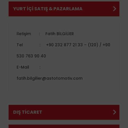
YURT İÇİ SATIŞ & PAZARLAMA
İletişim
:
Fatih BİLGİLİER
Tel
:
+90 232 877 21 33 – (120) / +90
530 763 90 40
E-Mail
:
fatih.bilgilier@astotomotiv.com
DIŞ TİCARET