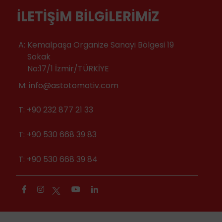
İLETIŞIM BILGILERIMIZ
A:
Kemalpaşa Organize Sanayi Bölgesi 19
Sokak
No:17/1 İzmir/TÜRKİYE
M:
info@astotomotiv.com
T:
+90 232 877 21 33
T:
+90 530 668 39 83
T:
+90 530 668 39 84